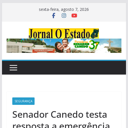
Pular
sexta-feira, agosto 7, 2026
para
o
conteúdo
SEGURANÇA
Senador Canedo testa
resposta a emergência