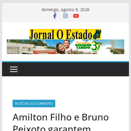
Pular
domingo, agosto 9, 2026
para
o
conteúdo
NOTÍCIAS DOS GABINETES
Amilton Filho e Bruno
Peixoto garantem