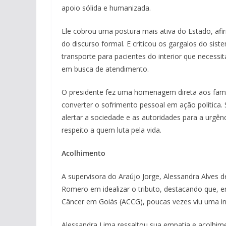
apoio sólida e humanizada.
Ele cobrou uma postura mais ativa do Estado, afi
do discurso formal. E criticou os gargalos do sis
transporte para pacientes do interior que necessi
em busca de atendimento.
O presidente fez uma homenagem direta aos fami
converter o sofrimento pessoal em ação política.
alertar a sociedade e as autoridades para a urgên
respeito a quem luta pela vida.
Acolhimento
A supervisora do Araújo Jorge, Alessandra Alves d
Romero em idealizar o tributo, destacando que,
Câncer em Goiás (ACCG), poucas vezes viu uma inici
Alessandra Lima ressaltou sua empatia e acolhim