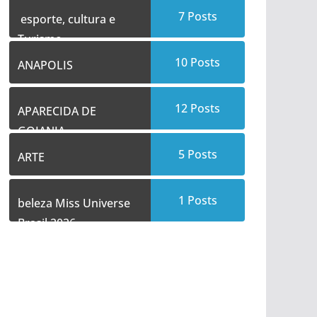
7
Posts
esporte, cultura e
Turismo
10
Posts
ANAPOLIS
12
Posts
APARECIDA DE
GOIANIA
5
Posts
ARTE
1
Posts
beleza Miss Universe
Brasil 2026