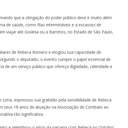
rmando que a obrigação do poder público deve ir muito além
tema de saúde, como filas intermináveis e a escassez de
tam viajar até Goiânia ou a Barretos, no Estado de São Paulo,
liares de Rebeca Romero e elogiou sua capacidade de
 Segundo o deputado, o evento cumpre o papel essencial de
cia de um serviço público que ofereça dignidade, celeridade e
e Lima, expressou sua gratidão pela sensibilidade de Rebeca
 em seus 18 anos de atuação na Associação de Combate ao
ativa tão significativa.
ento e relembrou o início da parceria com Rebeca no Outubro