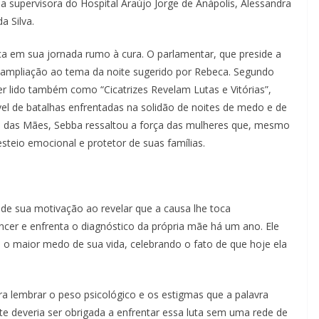
 supervisora do Hospital Araújo Jorge de Anápolis, Alessandra
a Silva.
eca em sua jornada rumo à cura. O parlamentar, que preside a
ampliação ao tema da noite sugerido por Rebeca. Segundo
ser lido também como “Cicatrizes Revelam Lutas e Vitórias”,
vel de batalhas enfrentadas na solidão de noites de medo e de
s das Mães, Sebba ressaltou a força das mulheres que, mesmo
teio emocional e protetor de suas famílias.
de sua motivação ao revelar que a causa lhe toca
cer e enfrenta o diagnóstico da própria mãe há um ano. Ele
 o maior medo de sua vida, celebrando o fato de que hoje ela
a lembrar o peso psicológico e os estigmas que a palavra
e deveria ser obrigada a enfrentar essa luta sem uma rede de