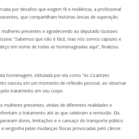
cada por desafios que exigem fé e resiliência, a profissional
pacientes, que compartilham histórias únicas de superação.
as mulheres presentes e agradecendo ao deputado Gustavo
siva. “Sabemos que não é fácil, mas nós somos capazes e
deço em nome de todas as homenageadas aqui”, finalizou.
a homenagem, intitulada por ela como “As Cicatrizes
evento nasceu em um momento de reflexão pessoal, ao observar
 pelo tratamento em seu corpo.
das mulheres presentes, vindas de diferentes realidades e
frentam o tratamento até as que celebram a remissão. Ela
eraram dores, limitações e o cansaço do transporte público
 a vergonha pelas mudanças físicas provocadas pelo câncer.