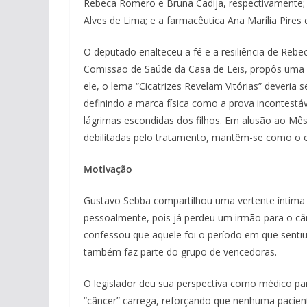
Rebeca Romero e Bruna Cadija, respectivamente; a
Alves de Lima; e a farmacêutica Ana Marília Pires d
O deputado enalteceu a fé e a resiliência de Reb
Comissão de Saúde da Casa de Leis, propôs uma 
ele, o lema “Cicatrizes Revelam Vitórias” deveria 
definindo a marca física como a prova incontestá
lágrimas escondidas dos filhos. Em alusão ao Mê
debilitadas pelo tratamento, mantêm-se como o es
Motivação
Gustavo Sebba compartilhou uma vertente íntima 
pessoalmente, pois já perdeu um irmão para o cân
confessou que aquele foi o período em que sentiu
também faz parte do grupo de vencedoras.
O legislador deu sua perspectiva como médico par
“câncer” carrega, reforçando que nenhuma pacient